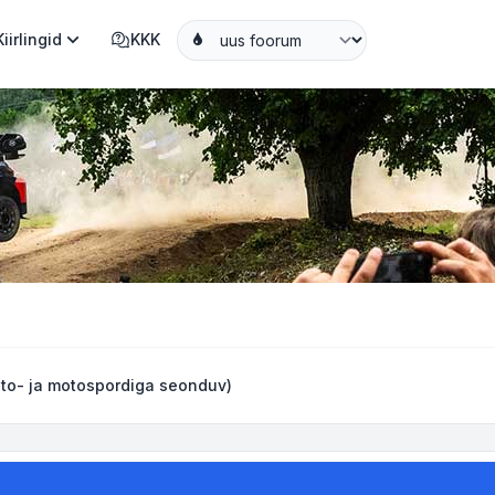
Kiirlingid
KKK
to- ja motospordiga seonduv)