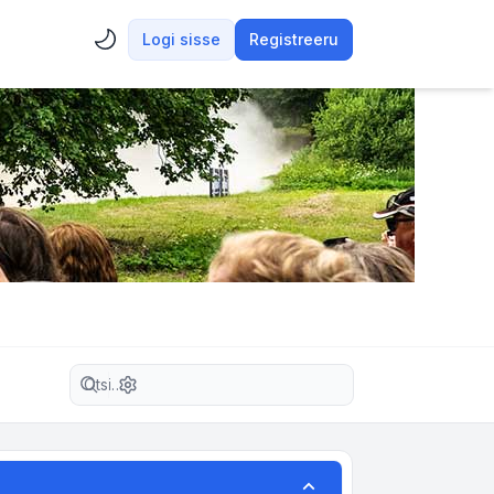
Logi sisse
Registreeru
Täiendatud otsing