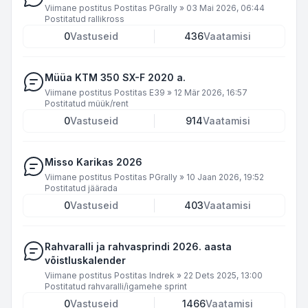
Viimane postitus Postitas
PGrally
»
03 Mai 2026, 06:44
Postitatud
rallikross
0
Vastuseid
436
Vaatamisi
Müüa KTM 350 SX-F 2020 a.
Viimane postitus Postitas
E39
»
12 Mär 2026, 16:57
Postitatud
müük/rent
0
Vastuseid
914
Vaatamisi
Misso Karikas 2026
Viimane postitus Postitas
PGrally
»
10 Jaan 2026, 19:52
Postitatud
jäärada
0
Vastuseid
403
Vaatamisi
Rahvaralli ja rahvasprindi 2026. aasta
võistluskalender
Viimane postitus Postitas
Indrek
»
22 Dets 2025, 13:00
Postitatud
rahvaralli/igamehe sprint
0
Vastuseid
1466
Vaatamisi