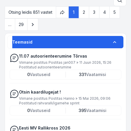
Otsi
Otsing leidis 851 vastet
1
2
3
4
5
1
. leht
29
-st
Järgmine
…
29
Teemasid
11.07 autoorienteerumine Tõrvas
Viimane postitus Postitas
jan007
»
11 Juun 2026, 15:26
Postitatud
autoorienteerumine
0
Vastuseid
331
Vaatamisi
Otsin kaardilugejat !
Viimane postitus Postitas
Hanno
»
15 Mai 2026, 09:06
Postitatud
rahvaralli/igamehe sprint
0
Vastuseid
395
Vaatamisi
Eesti MV Rallikross 2026