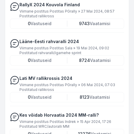
RallyX 2024 Kouvola Finland
Viimane postitus Postitas
PGrally
»
27 Mai 2024, 08:57
Postitatud
rallikross
0
Vastuseid
9743
Vaatamisi
Lääne-Eesti rahvaralli 2024
Viimane postitus Postitas
Sala
»
19 Mai 2024, 09:02
Postitatud
rahvaralli/igamehe sprint
0
Vastuseid
8724
Vaatamisi
Lati MV rallikrossis 2024
Viimane postitus Postitas
PGrally
»
06 Mai 2024, 07:03
Postitatud
rallikross
0
Vastuseid
8123
Vaatamisi
Kes võidab Horvaatia 2024 MM-ralli?
Viimane postitus Postitas
Indrek
»
15 Apr 2024, 17:26
Postitatud
WRC/autoralli MM
0
Vastuseid
12276
Vaatamisi