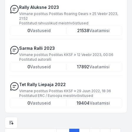
Rally Aluksne 2023
Viimane postitus Postitas
Roaring Gears
»
25 Veebr 2023,
21:52
Postitatud
rahvuslikud meistrivõistlused
0
Vastuseid
21538
Vaatamisi
Sarma Ralli 2023
Viimane postitus Postitas
KKSF
»
12 Veebr 2023, 00:06
Postitatud
autoralli
0
Vastuseid
17892
Vaatamisi
Tet Rally Liepaja 2022
Viimane postitus Postitas
KKSF
»
29 Juun 2022, 18:36
Postitatud
ERC / Euroopa meistrivõistlused
0
Vastuseid
19404
Vaatamisi
Kuvamise ja sorteerimise seaded