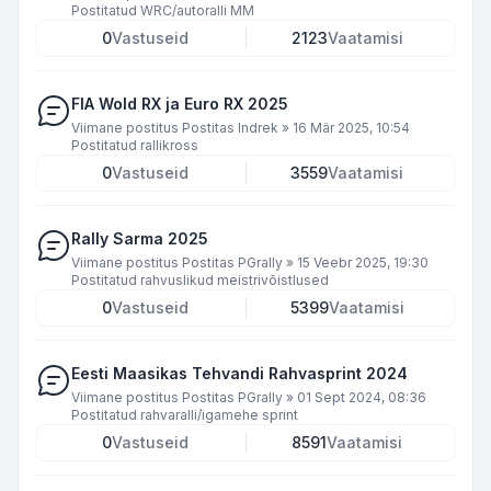
Postitatud
WRC/autoralli MM
0
Vastuseid
2123
Vaatamisi
FIA Wold RX ja Euro RX 2025
Viimane postitus Postitas
Indrek
»
16 Mär 2025, 10:54
Postitatud
rallikross
0
Vastuseid
3559
Vaatamisi
Rally Sarma 2025
Viimane postitus Postitas
PGrally
»
15 Veebr 2025, 19:30
Postitatud
rahvuslikud meistrivõistlused
0
Vastuseid
5399
Vaatamisi
Eesti Maasikas Tehvandi Rahvasprint 2024
Viimane postitus Postitas
PGrally
»
01 Sept 2024, 08:36
Postitatud
rahvaralli/igamehe sprint
0
Vastuseid
8591
Vaatamisi