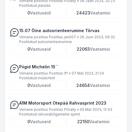
Viimane postitus Postitas
PGrally
»
06 Jaan 2024, 20:23
Postitatud
jäärada
0
Vastuseid
24423
Vaatamisi
15.07 Öine autoorienteerumine Tõrvas
Viimane postitus Postitas
jan007
»
26 Juun 2023, 09:32
Postitatud
autoorienteerumine
0
Vastuseid
22063
Vaatamisi
Piigid Michelin 15``
Viimane postitus Postitas
Iff
»
07 Mär 2023, 21:24
Postitatud
müük/rent
0
Vastuseid
24654
Vaatamisi
A1M Motorsport Otepää Rahvasprint 2023
Viimane postitus Postitas
PGrally
»
05 Mär 2023, 12:43
Postitatud
rahvaralli/igamehe sprint
0
Vastuseid
22150
Vaatamisi