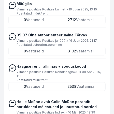
Müügiks
Viimane postitus Postitas
kalmet
»
19 Juun 2025, 13:10
Postitatud
müük/rent
0
Vastuseid
2712
Vaatamisi
05.07 Öine autoorienteerumine Tõrvas
Viimane postitus Postitas
jan007
»
16 Juun 2025, 21:17
Postitatud
autoorienteerumine
0
Vastuseid
3182
Vaatamisi
Haagise rent Tallinnas + sooduskoood
Viimane postitus Postitas
RendihaagisOU
»
08 Apr 2025,
15:00
Postitatud
müük/rent
0
Vastuseid
2538
Vaatamisi
Hollie McRae avab Colin McRae pärandi:
haruldased mälestused ja unustatud aarded
Viimane postitus Postitas
Indrek
»
16 Mär 2025, 12:39