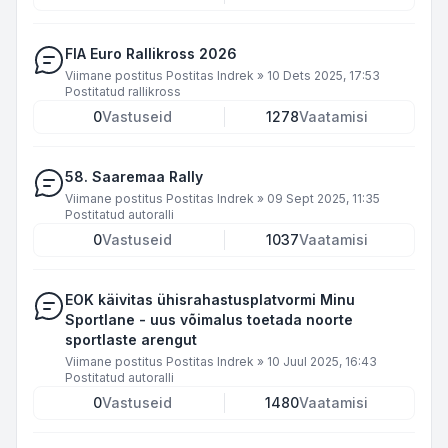
FIA Euro Rallikross 2026
Viimane postitus Postitas
Indrek
»
10 Dets 2025, 17:53
Postitatud
rallikross
0
Vastuseid
1278
Vaatamisi
58. Saaremaa Rally
Viimane postitus Postitas
Indrek
»
09 Sept 2025, 11:35
Postitatud
autoralli
0
Vastuseid
1037
Vaatamisi
EOK käivitas ühisrahastusplatvormi Minu
Sportlane - uus võimalus toetada noorte
sportlaste arengut
Viimane postitus Postitas
Indrek
»
10 Juul 2025, 16:43
Postitatud
autoralli
0
Vastuseid
1480
Vaatamisi