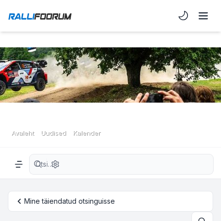
Light/Dark 
Avaleht
Uudised
Kalender
Täiendatud otsing
Navigation menu
Mine täiendatud otsinguisse