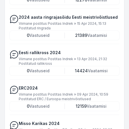
2024 aasta ringrajasõidu Eesti meistrivõistlused
Viimane postitus Postitas
Indrek
»
15 Apr 2024, 15:13
Postitatud
ringrada
0
Vastuseid
21389
Vaatamisi
Eesti rallikross 2024
Viimane postitus Postitas
Indrek
»
13 Apr 2024, 21:32
Postitatud
rallikross
0
Vastuseid
14424
Vaatamisi
ERC2024
Viimane postitus Postitas
Indrek
»
09 Apr 2024, 10:59
Postitatud
ERC / Euroopa meistrivõistlused
0
Vastuseid
12159
Vaatamisi
Misso Karikas 2024