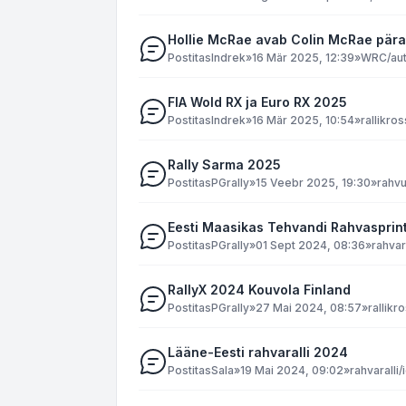
Hollie McRae avab Colin McRae pära
Postitas
Indrek
»
16 Mär 2025, 12:39
»
WRC/aut
FIA Wold RX ja Euro RX 2025
Postitas
Indrek
»
16 Mär 2025, 10:54
»
rallikros
Rally Sarma 2025
Postitas
PGrally
»
15 Veebr 2025, 19:30
»
rahvu
Eesti Maasikas Tehvandi Rahvasprin
Postitas
PGrally
»
01 Sept 2024, 08:36
»
rahvar
RallyX 2024 Kouvola Finland
Postitas
PGrally
»
27 Mai 2024, 08:57
»
rallikr
Lääne-Eesti rahvaralli 2024
Postitas
Sala
»
19 Mai 2024, 09:02
»
rahvaralli