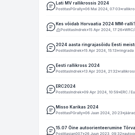
Lati MV rallikrossis 2024
Postitas
PGrally
»
06 Mai 2024, 07:03
»
rallikr
Kes võidab Horvaatia 2024 MM-ralli
Postitas
Indrek
»
15 Apr 2024, 17:26
»
WRC/a
2024 aasta ringrajasõidu Eesti meist
Postitas
Indrek
»
15 Apr 2024, 15:13
»
ringrada
Eesti rallikross 2024
Postitas
Indrek
»
13 Apr 2024, 21:32
»
rallikros
ERC2024
Postitas
Indrek
»
09 Apr 2024, 10:59
»
ERC / E
Misso Karikas 2024
Postitas
PGrally
»
06 Jaan 2024, 20:23
»
jäära
15.07 Öine autoorienteerumine Tõrv
Postitas
jan007
»
26 Juun 2023, 09:32
»
autoo