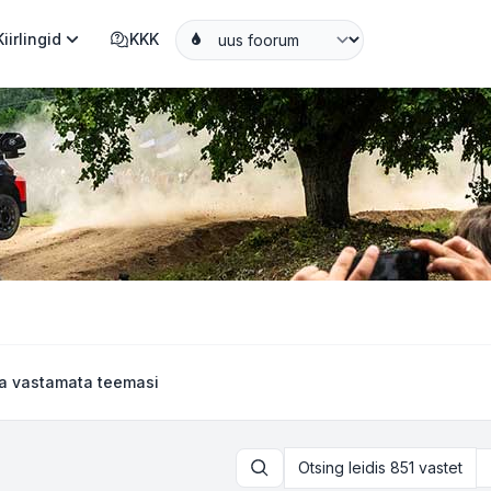
Kiirlingid
KKK
a vastamata teemasi
Otsing leidis 851 vastet
Otsi