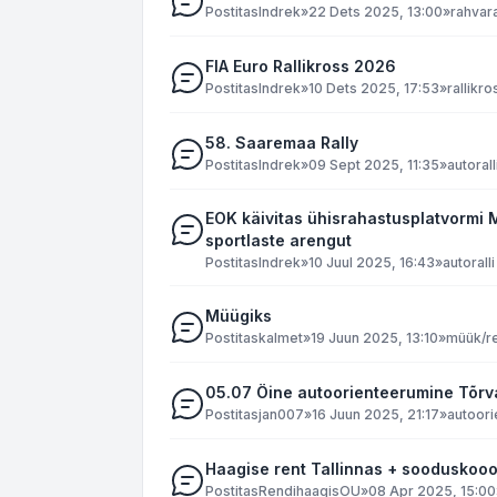
Postitas
Indrek
»
22 Dets 2025, 13:00
»
rahvara
FIA Euro Rallikross 2026
Postitas
Indrek
»
10 Dets 2025, 17:53
»
rallikro
58. Saaremaa Rally
Postitas
Indrek
»
09 Sept 2025, 11:35
»
autorall
EOK käivitas ühisrahastusplatvormi 
sportlaste arengut
Postitas
Indrek
»
10 Juul 2025, 16:43
»
autoralli
Müügiks
Postitas
kalmet
»
19 Juun 2025, 13:10
»
müük/r
05.07 Öine autoorienteerumine Tõrv
Postitas
jan007
»
16 Juun 2025, 21:17
»
autoor
Haagise rent Tallinnas + sooduskoo
Postitas
RendihaagisOU
»
08 Apr 2025, 15:00