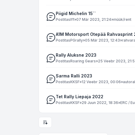
Piigid Michelin 15``
Postitas
Iff
»
07 Mär 2023, 21:24
»
müük/rent
A1M Motorsport Otepää Rahvasprint
Postitas
PGrally
»
05 Mär 2023, 12:43
»
rahvara
Rally Aluksne 2023
Postitas
Roaring Gears
»
25 Veebr 2023, 21:
Sarma Ralli 2023
Postitas
KKSF
»
12 Veebr 2023, 00:06
»
autoral
Tet Rally Liepaja 2022
Postitas
KKSF
»
29 Juun 2022, 18:36
»
ERC / E
Kuvamise ja sorteerimise seaded