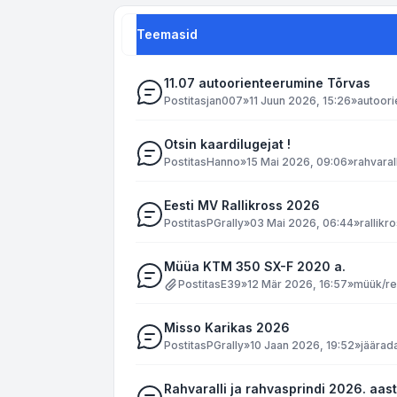
Teemasid
11.07 autoorienteerumine Tõrvas
Postitas
jan007
»
11 Juun 2026, 15:26
»
autoor
Otsin kaardilugejat !
Postitas
Hanno
»
15 Mai 2026, 09:06
»
rahvaral
Eesti MV Rallikross 2026
Postitas
PGrally
»
03 Mai 2026, 06:44
»
rallikr
Müüa KTM 350 SX-F 2020 a.
Postitas
E39
»
12 Mär 2026, 16:57
»
müük/re
Misso Karikas 2026
Postitas
PGrally
»
10 Jaan 2026, 19:52
»
jäärad
Rahvaralli ja rahvasprindi 2026. aas