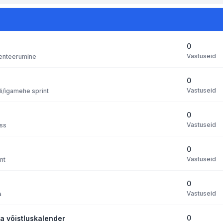
0
Vastuseid
ienteerumine
0
Vastuseid
li/igamehe sprint
0
Vastuseid
oss
0
Vastuseid
nt
0
Vastuseid
a
0
ta võistluskalender