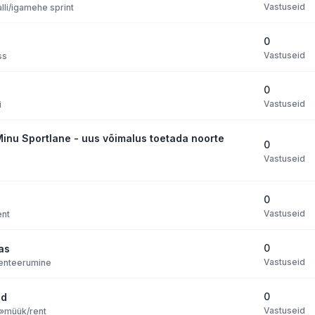
Vastuseid
lli/igamehe sprint
0
Vastuseid
ss
0
Vastuseid
i
Minu Sportlane - uus võimalus toetada noorte
0
Vastuseid
0
Vastuseid
ent
0
as
Vastuseid
ienteerumine
0
od
Vastuseid
»
müük/rent