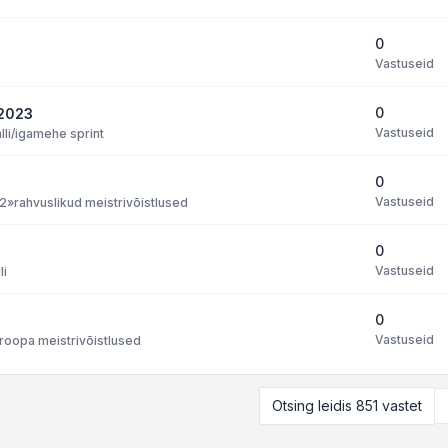
0
Vastuseid
0
 2023
Vastuseid
lli/igamehe sprint
0
Vastuseid
52
»
rahvuslikud meistrivõistlused
0
Vastuseid
li
0
Vastuseid
uroopa meistrivõistlused
Otsing leidis 851 vastet