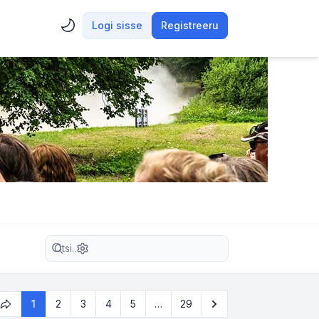
Logi sisse
Registreeru
Täiendatud otsing
Järgmine
1
2
3
4
5
…
29
1
. leht
29
-st