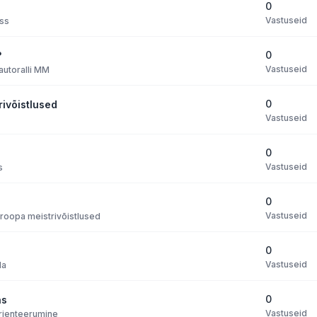
0
Vastuseid
oss
0
?
Vastuseid
utoralli MM
0
rivõistlused
Vastuseid
0
Vastuseid
s
0
Vastuseid
uroopa meistrivõistlused
0
Vastuseid
da
0
as
Vastuseid
rienteerumine