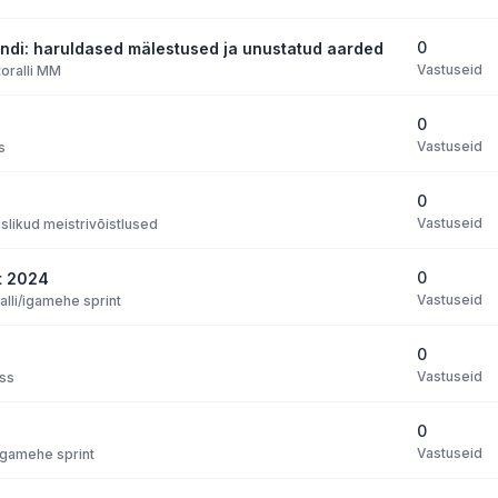
0
ndi: haruldased mälestused ja unustatud aarded
Vastuseid
oralli MM
0
Vastuseid
s
0
Vastuseid
slikud meistrivõistlused
0
t 2024
Vastuseid
alli/igamehe sprint
0
Vastuseid
oss
0
Vastuseid
/igamehe sprint