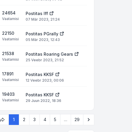
24654
Postitas
Iff
Vaatamisi
07 Mär 2023, 21:24
22150
Postitas
PGrally
Vaatamisi
05 Mär 2023, 12:43
21538
Postitas
Roaring Gears
Vaatamisi
25 Veebr 2023, 21:52
17891
Postitas
KKSF
Vaatamisi
12 Veebr 2023, 00:06
19403
Postitas
KKSF
Vaatamisi
29 Juun 2022, 18:36
Järgmine
1
2
3
4
5
…
29
1
. leht
29
-st