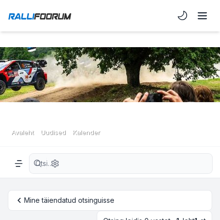
Light/Dark 
Avaleht
Uudised
Kalender
Täiendatud otsing
Navigation menu
Mine täiendatud otsinguisse