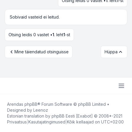
Otsing leidis 0 vastet •
1
. leht
1
-st
Sobivaid vasteid ei leitud.
Otsing leidis 0 vastet •
1
. leht
1
-st
Mine täiendatud otsinguisse
Hüppa
Arendas
phpBB
® Forum Software © phpBB Limited
•
Designed by
Leenoz
Estonian translation by phpBB Eesti [Exabot] © 2008*-2021
Privaatsus
|
Kasutajatingimused
|
Kõik kellaajad on
UTC+02:00