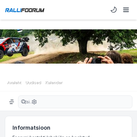
Light/Dark 
Avaleht
Uudised
Kalender
Täiendatud otsing
Navigation menu
Informatsioon