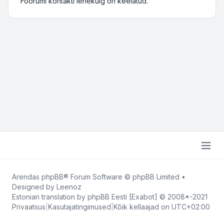
Foorumi kontakti lehekülg on keelatud.
Arendas
phpBB
® Forum Software © phpBB Limited
•
Designed by
Leenoz
Estonian translation by phpBB Eesti [Exabot] © 2008*-2021
Privaatsus
|
Kasutajatingimused
|
Kõik kellaajad on
UTC+02:00